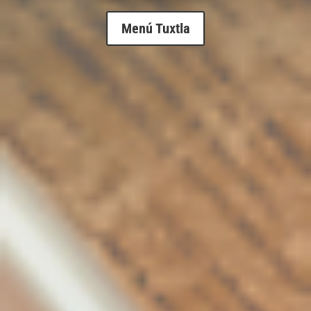
Menú Tuxtla